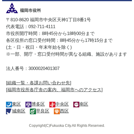
〒810-8620 福岡市中央区天神1丁目8番1号
代表電話：092-711-4111
市役所開庁時間：8時45分から18時00分まで
各区役所の窓口受付時間：8時45分から17時15分まで
(土・日・祝日・年末年始を除く)
※一部、開庁・窓口受付時間が異なる組織、施設があります
法人番号：3000020401307
[
組織一覧・各課お問い合わせ先
]
[
福岡市役所各庁舎の案内、福岡市へのアクセス
]
東区
博多区
中央区
南区
城南区
早良区
西区
Copyright(C)Fukuoka City.All Rights Reserved.