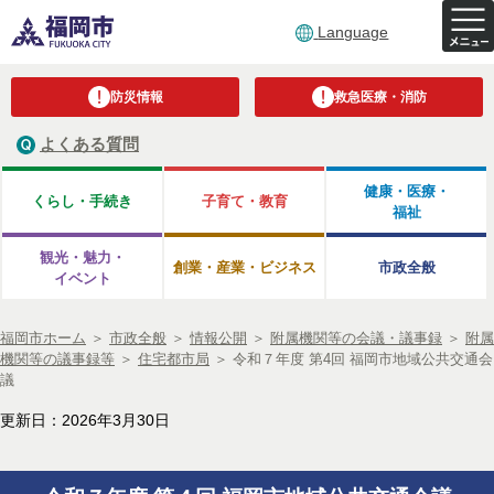
Language
防災情報
救急医療・消防
よくある質問
健康・医療・
くらし・手続き
子育て・教育
福祉
観光・魅力・
創業・産業・ビジネス
市政全般
イベント
福岡市ホーム
＞
市政全般
＞
情報公開
＞
附属機関等の会議・議事録
＞
附属
機関等の議事録等
＞
住宅都市局
＞
令和７年度 第4回 福岡市地域公共交通会
議
更新日：2026年3月30日