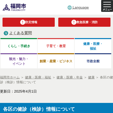
Language
防災情報
救急医療・消防
よくある質問
健康・医療・
くらし・手続き
子育て・教育
福祉
観光・魅力・
創業・産業・ビジネス
市政全般
イベント
福岡市ホーム
＞
健康・医療・福祉
＞
健康・医療・年金
＞
健康
＞
各区の健
診（検診）情報について
更新日：2025年4月1日
各区の健診（検診）情報について