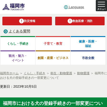
Language
防災情報
救急医療・消防
よくある質問
健康・医療・
くらし・手続き
子育て・教育
福祉
観光・魅力・
創業・産業・ビジネス
市政全般
イベント
福岡市ホーム
＞
くらし・手続き
＞
衛生・動物愛護
＞
動物愛護
＞
福岡市に
おける犬の登録手続きの一部変更について
更新日：2023年10月5日
福岡市における犬の登録手続きの一部変更につい