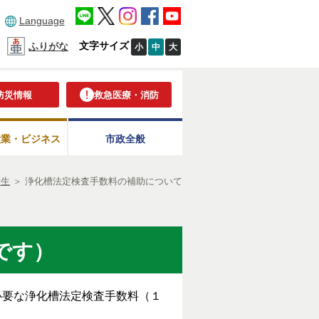
Language
文字サイズ
ふりがな
小
中
大
防災情報
救急医療・消防
産業・ビジネス
市政全般
衛生
＞
浄化槽法定検査手数料の補助について
です）
要な浄化槽法定検査手数料（１