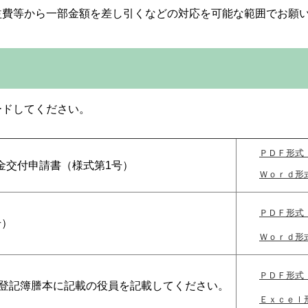
益費等から一部金額を差し引くなどの対応を可能な範囲でお願
ードしてください。
ＰＤＦ形式（
金交付申請書（様式第1号）
Ｗｏｒｄ形式
ＰＤＦ形式（
号）
Ｗｏｒｄ形式
ＰＤＦ形式（
）登記簿謄本に記載の役員を記載してください。
Ｅｘｃｅｌ