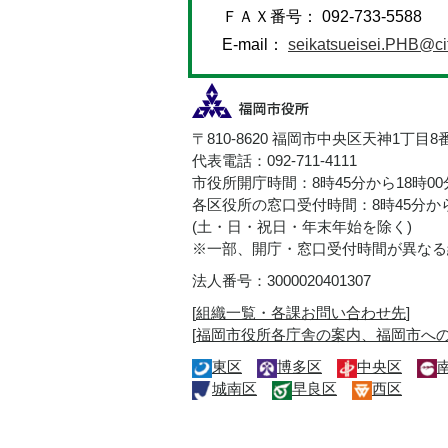
ＦＡＸ番号： 092-733-5588
E-mail：
seikatsueisei.PHB@cit
〒810-8620 福岡市中央区天神1丁目8
代表電話：092-711-4111
市役所開庁時間：8時45分から18時0
各区役所の窓口受付時間：8時45分から
(土・日・祝日・年末年始を除く)
※一部、開庁・窓口受付時間が異なる
法人番号：3000020401307
[
組織一覧・各課お問い合わせ先
]
[
福岡市役所各庁舎の案内、福岡市へ
東区
博多区
中央区
城南区
早良区
西区