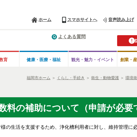
ホーム
スマホサイトへ
音声読み上げ
よくある質問
教育
健康・医療・
福祉
観光・魅力・
イベント
創業・
福岡市ホーム
＞
くらし・手続き
＞
衛生・動物愛護
＞
環境
数料の補助について（申請が必要
様の生活を支援するため、浄化槽利用者に対し、維持管理に必