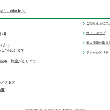
y.fukuoka.lg.jp
このサイトにつ
サイトマップ
番1号
個人情報の取り
0分まで
17時15分まで
アクセシビリテ
組織、施設があります
のアクセス
]
南区
Copyright(C)Fukuoka City.All Rights Reserved.