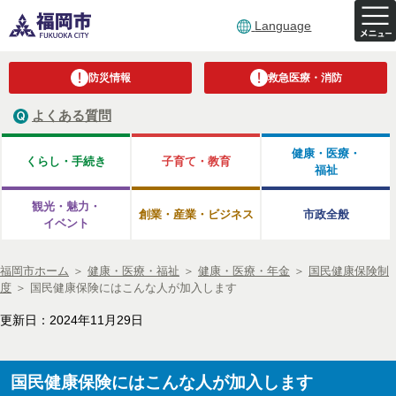
Language
防災情報
救急医療・消防
よくある質問
健康・医療・
くらし・手続き
子育て・教育
福祉
観光・魅力・
創業・産業・ビジネス
市政全般
イベント
福岡市ホーム
＞
健康・医療・福祉
＞
健康・医療・年金
＞
国民健康保険制
度
＞
国民健康保険にはこんな人が加入します
更新日：2024年11月29日
国民健康保険にはこんな人が加入します