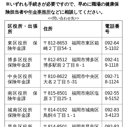
※いずれも手続きが必要ですので、早めに職場の健康保
険担当者や
年金事務所
などに相談してください。
<<問い合わせ先>>
区役所・出張
電話番
住所
所
号
東区役所 保
〒812-8653 福岡市東区箱
092-64
険年金課
崎２丁目54-１
5-1102
博多区役所
〒812-8512 福岡市博多区
092-41
保険年金課
博多駅前２丁目８-１
9-1118
中央区役所
〒810-8622 福岡市中央区
092-71
保険年金課
大名２丁目５-31
8-1124
南区役所 保
〒815-8501 福岡市南区塩
092-55
険年金課
原３丁目25-１
9-5152
城南区役所
〒814-0192 福岡市城南区
092-83
保険年金課
鳥飼６丁目１-１
3-4123
早良区役所
〒814-8501 福岡市早良区
092-83