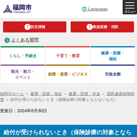
Language
防災情報
救急医療・消防
よくある質問
健康・医療・
くらし・手続き
子育て・教育
福祉
観光・魅力・
創業・産業・ビジネス
市政全般
イベント
福岡市ホーム
＞
健康・医療・福祉
＞
健康・医療・年金
＞
国民健康保険制
度
＞
給付が受けられないとき（保険診療の対象とならないもの）
更新日：2024年8月30日
給付が受けられないとき（保険診療の対象となら