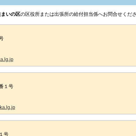
住まいの区
の区役所または出張所の給付担当係へお問合せくだ
号
.lg.jp
番１号
a.lg.jp
１号