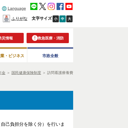
Language
文字サイズ
ふりがな
小
中
大
防災情報
救急医療・消防
産業・ビジネス
市政全般
年金
＞
国民健康保険制度
＞
訪問看護療養費
（自己負担分を除く分）を行いま