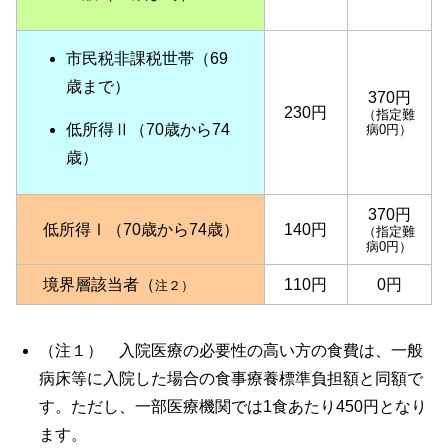
市民税非課税世帯（69
歳まで）
370円
230円
（指定難
低所得Ⅱ（70歳から74
病0円）
歳）
370円
低所得Ⅰ（70歳から74歳）
140円
（指定難
病0円）
境界層該当者（
110円
0円
注２）
（注１） 入院医療の必要性の高い方の食費は、一般
病床等に入院した場合の食事療養標準負担額と同額で
す。ただし、一部医療機関では1食あたり450円となり
ます。