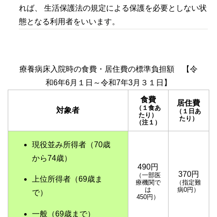
れば、 生活保護法の規定による保護を必要としない状
態となる利用者をいいます。
療養病床入院時の食費・居住費の標準負担額 【令
和6年6月１日～令和7年3月３１日】
食費
居住費
（１食あ
対象者
（１日あ
たり）
たり）
（注１）
現役並み所得者（70歳
から74歳）
490円
370円
（一部医
上位所得者（69歳ま
療機関で
（指定難
は
病0円）
で）
450円）
一般（69歳まで）