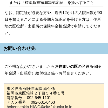
または「標準負担額減額認定証」を提示すること
なお、認定証が必要な方や、過去12か月の入院日数が90
日を超えることによる長期入院認定を受ける方は、住所
地の区役所・出張所の保険年金担当課で申請してくださ
い。
お問い合わせ先
ご不明な点がございましたら
お住まいの区
の区役所保険
年金課（出張所）給付担当係へお問合せください。
東区役所 保険年金課 給付係
福岡市東区箱崎２丁目５４番１号
電話番号： 092-645-1101
ＦＡＸ番号： 092-631-6463
hokennenkin.HIWO@city.fukuoka.lg.jp