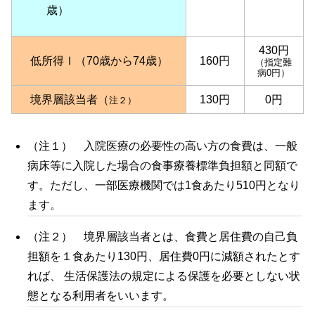
歳）
430円
低所得Ⅰ（70歳から74歳）
160円
（指定難
病0円）
境界層該当者（
130円
0円
注２）
（注１） 入院医療の必要性の高い方の食費は、一般
病床等に入院した場合の食事療養標準負担額と同額で
す。ただし、一部医療機関では1食あたり510円となり
ます。
（注２） 境界層該当者とは、食費と居住費の自己負
担額を１食あたり130円、居住費0円に減額されたとす
れば、 生活保護法の規定による保護を必要としない状
態となる利用者をいいます。