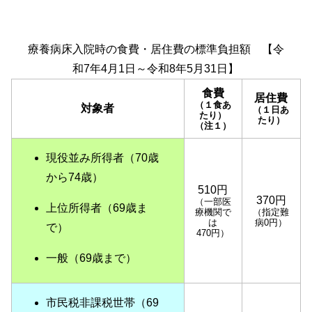
療養病床入院時の食費・居住費の標準負担額 【令
和7年4月1日～令和8年5月31日】
食費
居住費
（１食あ
対象者
（１日あ
たり）
たり）
（注１）
現役並み所得者（70歳
から74歳）
510円
370円
（一部医
上位所得者（69歳ま
療機関で
（指定難
は
病0円）
で）
470円）
一般（69歳まで）
市民税非課税世帯（69