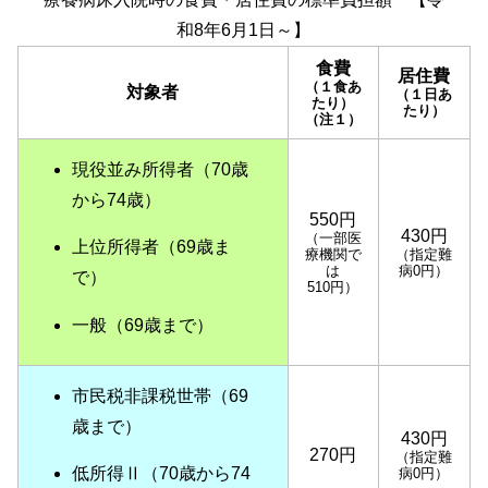
和8年6月1日～】
食費
居住費
（１食あ
対象者
（１日あ
たり）
たり）
（注１）
現役並み所得者（70歳
から74歳）
550円
430円
（一部医
上位所得者（69歳ま
療機関で
（指定難
は
病0円）
で）
510円）
一般（69歳まで）
市民税非課税世帯（69
歳まで）
430円
270円
（指定難
低所得Ⅱ（70歳から74
病0円）