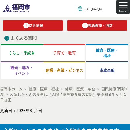
Language
防災情報
救急医療・消防
よくある質問
健康・医療・
くらし・手続き
子育て・教育
福祉
観光・魅力・
創業・産業・ビジネス
市政全般
イベント
福岡市ホーム
＞
健康・医療・福祉
＞
健康・医療・年金
＞
国民健康保険制
度
＞
入院したときの食事代（入院時食事療養費の支給）※令和８年６月１
日改正
更新日：2026年6月1日