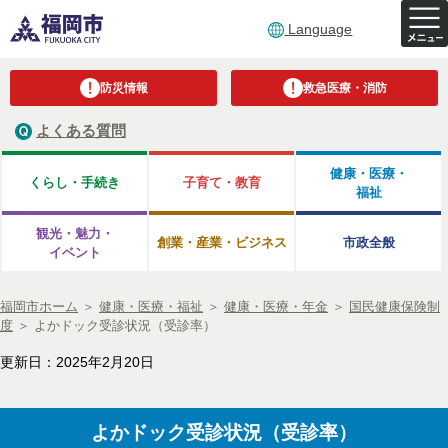
Language
防災情報
救急医療・消防
よくある質問
健康・医療・
くらし・手続き
子育て・教育
福祉
観光・魅力・
創業・産業・ビジネス
市政全般
イベント
福岡市ホーム
＞
健康・医療・福祉
＞
健康・医療・年金
＞
国民健康保険制
度
＞
よかドック受診状況（受診率）
更新日：2025年2月20日
よかドック受診状況（受診率）