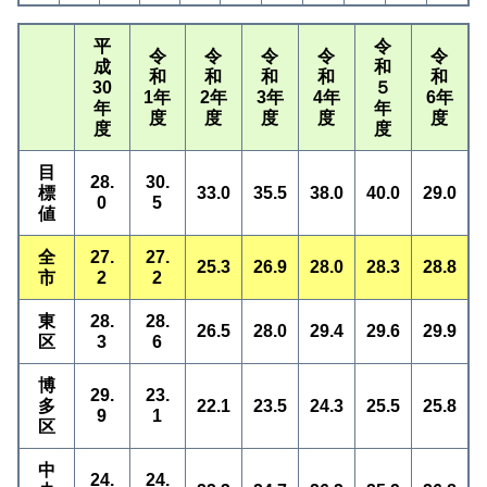
平
令
令
令
令
令
令
成
和
和
和
和
和
和
30
５
1年
2年
3年
4年
6年
年
年
度
度
度
度
度
度
度
目
28.
30.
標
33.0
35.5
38.0
40.0
29.0
0
5
値
全
27.
27.
25.3
26.9
28.0
28.3
28.8
市
2
2
東
28.
28.
26.5
28.0
29.4
29.6
29.9
区
3
6
博
29.
23.
多
22.1
23.5
24.3
25.5
25.8
9
1
区
中
24.
24.