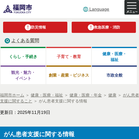
Language
防災情報
救急医療・消防
よくある質問
健康・医療・
くらし・手続き
子育て・教育
福祉
観光・魅力・
創業・産業・ビジネス
市政全般
イベント
福岡市ホーム
＞
健康・医療・福祉
＞
健康・医療・年金
＞
健康
＞
がん患者
支援に関すること
＞
がん患者支援に関する情報
更新日：2025年11月19日
がん患者支援に関する情報