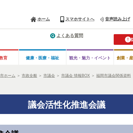
ホーム
スマホサイトへ
音声読み上げ
よくある質問
教育
健康・医療・
福祉
観光・魅力・
イベント
創業・
市ホーム
＞
市政全般
＞
市議会
＞
市議会 情報BOX
＞
福岡市議会関係資料
議会活性化推進会議