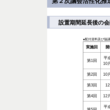
第２次議会活性化推
設置期間延長後の会議
●配付資料及び協
実施回
開
平
第1回
10
第2回
10
第3回
1
第4回
12
平
第5回