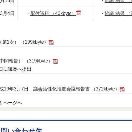
2月13日
・
協議 結果 （8
3月4日
・
配付資料 （40kbyte）
・
協議 結果 （8
1次） （199kbyte）
間報告） （319kbyte）
に議長へ提出
成19年3月7日 議会活性化推進会議報告書 （372kbyte）
料
ページへ
お問い合わせ先