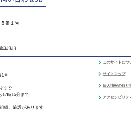
目８番１号
ka.lg.jp
このサイトにつ
サイトマップ
番1号
個人情報の取り
0分まで
17時15分まで
アクセシビリテ
組織、施設があります