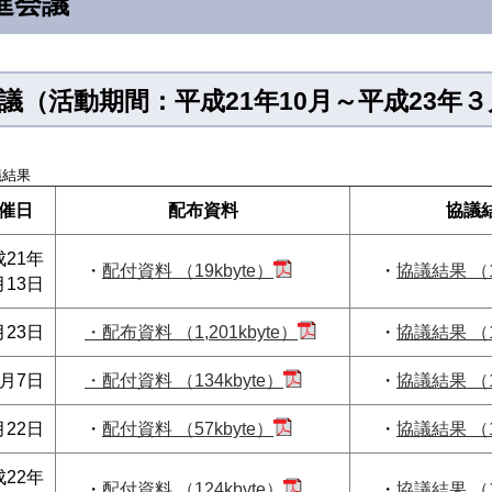
進会議
（活動期間：平成21年10月～平成23年３
議結果
催日
配布資料
協議
成21年
・
配付資料 （19kbyte）
・
協議結果 （1
月13日
月23日
・配布資料 （1,201kbyte）
・
協議結果 （1
2月7日
・配付資料 （134kbyte）
・
協議結果 （1
月22日
・
配付資料 （57kbyte）
・
協議結果 （1
成22年
・
配付資料 （124kbyte）
・
協議結果 （1