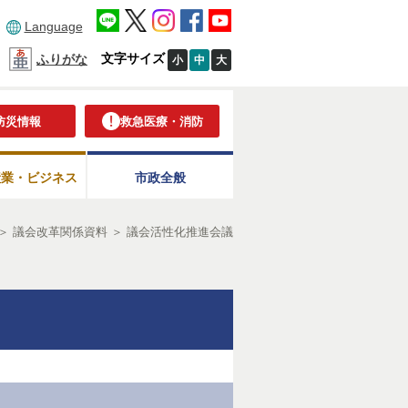
Language
文字サイズ
ふりがな
小
中
大
防災情報
救急医療・消防
産業・ビジネス
市政全般
＞
議会改革関係資料
＞
議会活性化推進会議