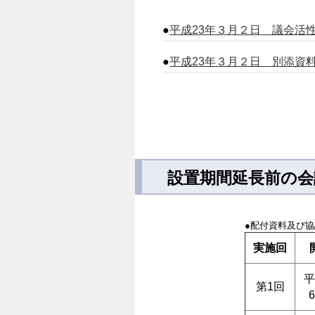
●
平成23年３月２日 議会活性化推
●
平成23年３月２日 別添資料 （2
設置期間延長前の会議
●配付資料及び
実施回
平
第1回