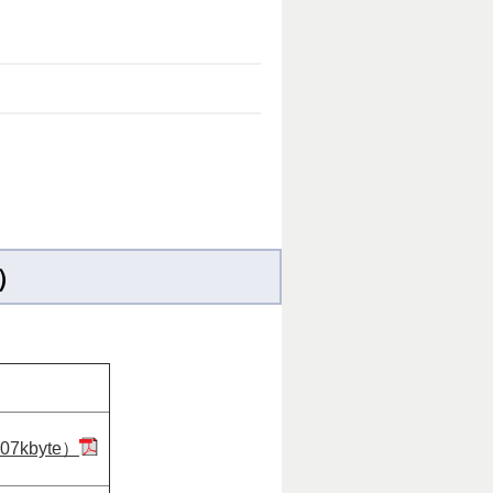
）
7kbyte）