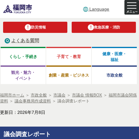
Language
防災情報
救急医療・消防
よくある質問
健康・医療・
くらし・手続き
子育て・教育
福祉
観光・魅力・
創業・産業・ビジネス
市政全般
イベント
福岡市ホーム
＞
市政全般
＞
市議会
＞
市議会 情報BOX
＞
福岡市議会関係
資料
＞
議会事務局作成資料
＞
議会調査レポート
更新日：2026年7月8日
議会調査レポート