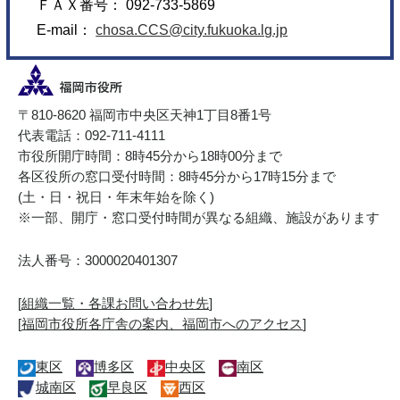
ＦＡＸ番号： 092-733-5869
E-mail：
chosa.CCS@city.fukuoka.lg.jp
〒810-8620 福岡市中央区天神1丁目8番1号
代表電話：092-711-4111
市役所開庁時間：8時45分から18時00分まで
各区役所の窓口受付時間：8時45分から17時15分まで
(土・日・祝日・年末年始を除く)
※一部、開庁・窓口受付時間が異なる組織、施設があります
法人番号：3000020401307
[
組織一覧・各課お問い合わせ先
]
[
福岡市役所各庁舎の案内、福岡市へのアクセス
]
東区
博多区
中央区
南区
城南区
早良区
西区