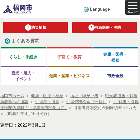
Language
防災情報
救急医療・消防
よくある質問
健康・医療・
くらし・手続き
子育て・教育
福祉
観光・魅力・
創業・産業・ビジネス
市政全般
イベント
福岡市ホーム
＞
健康・医療・福祉
＞
福祉・障がい者
＞
戦没者遺族・戦傷
病者等への援護
＞
引揚港・博多
＞
引揚資料検索（一覧）
＞
Ⅲ.戦後・引揚
援護関係資料 / 引揚者補償関係（2）
＞
引揚者特別交付金国庫債券＜2万円
＞（昭和42年8月16日発行）
更新日：2022年3月1日