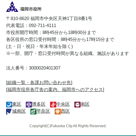
〒810-8620 福岡市中央区天神1丁目8番1号
代表電話：092-711-4111
市役所開庁時間：8時45分から18時00分まで
各区役所の窓口受付時間：8時45分から17時15分まで
(土・日・祝日・年末年始を除く)
※一部、開庁・窓口受付時間が異なる組織、施設があります
法人番号：3000020401307
[
組織一覧・各課お問い合わせ先
]
[
福岡市役所各庁舎の案内、福岡市へのアクセス
]
東区
博多区
中央区
南区
城南区
早良区
西区
Copyright(C)Fukuoka City.All Rights Reserved.