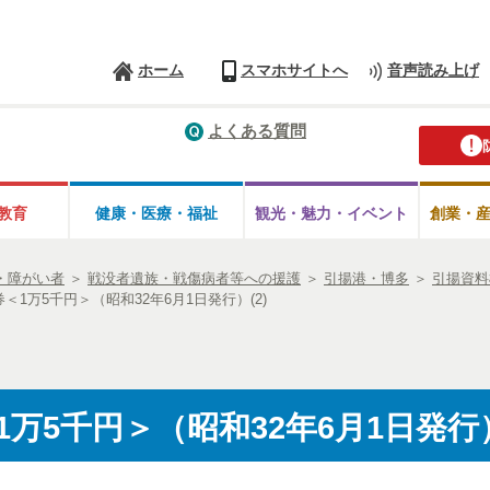
ホーム
スマホサイトへ
音声読み上げ
よくある質問
教育
健康・医療・
福祉
観光・魅力・
イベント
創業・
・障がい者
＞
戦没者遺族・戦傷病者等への援護
＞
引揚港・博多
＞
引揚資料
＜1万5千円＞（昭和32年6月1日発行）(2)
万5千円＞（昭和32年6月1日発行）