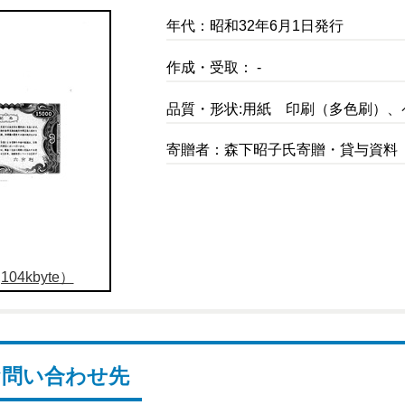
年代：昭和32年6月1日発行
作成・受取： -
品質・形状:用紙 印刷（多色刷）、
寄贈者：森下昭子氏寄贈・貸与資料
04kbyte）
お問い合わせ先