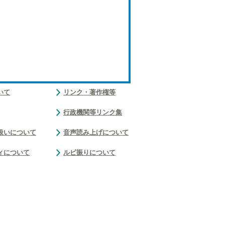
いて
リンク・著作権等
行政機関等リンク集
扱いについて
音声読み上げについて
ィについて
ルビ振りについて