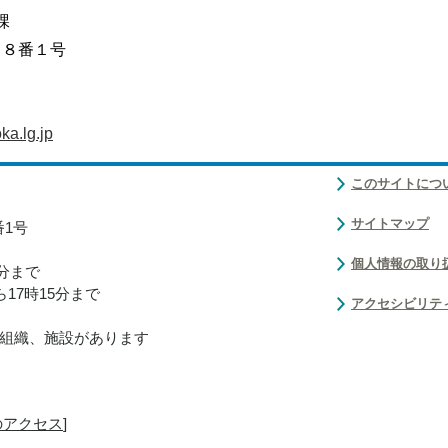
課
目８番１号
a.lg.jp
このサイトにつ
サイトマップ
番1号
個人情報の取り
0分まで
17時15分まで
アクセシビリテ
組織、施設があります
のアクセス
]