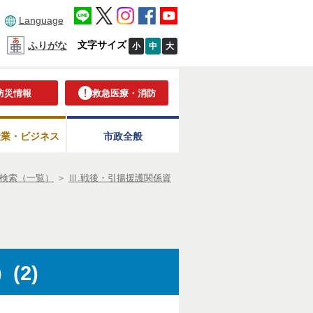
Language
文字サイズ
ふりがな
小
中
大
防災情報
救急医療・消防
産業・ビジネス
市政全般
検索（一覧）
＞
Ⅲ.戦後・引揚援護関係資
(2)