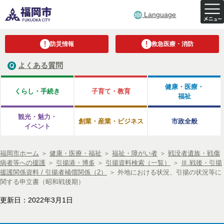
Language
防災情報
救急医療・消防
よくある質問
健康・医療・
くらし・手続き
子育て・教育
福祉
観光・魅力・
創業・産業・ビジネス
市政全般
イベント
福岡市ホーム
＞
健康・医療・福祉
＞
福祉・障がい者
＞
戦没者遺族・戦傷
病者等への援護
＞
引揚港・博多
＞
引揚資料検索（一覧）
＞
Ⅲ.戦後・引揚
援護関係資料 / 引揚者補償関係（2）
＞
外地における状況、引揚の状況等に
関する申立書（昭和戦後期）
更新日：2022年3月1日