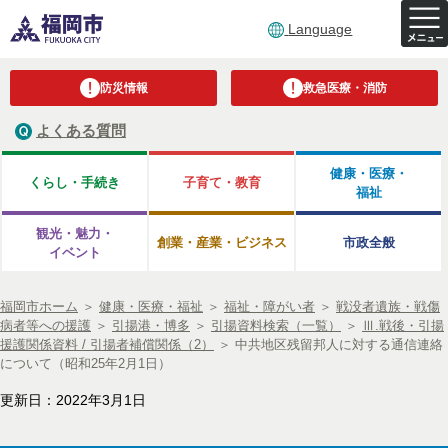
Language
防災情報
救急医療・消防
よくある質問
健康・医療・
くらし・手続き
子育て・教育
福祉
観光・魅力・
創業・産業・ビジネス
市政全般
イベント
福岡市ホーム
＞
健康・医療・福祉
＞
福祉・障がい者
＞
戦没者遺族・戦傷
病者等への援護
＞
引揚港・博多
＞
引揚資料検索（一覧）
＞
Ⅲ.戦後・引揚
援護関係資料 / 引揚者補償関係（2）
＞
中共地区残留邦人に対する通信連絡
について（昭和25年2月1日）
更新日：2022年3月1日