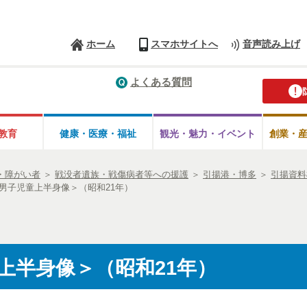
ホーム
スマホサイトへ
音声読み上げ
よくある質問
教育
健康・医療・
福祉
観光・魅力・
イベント
創業・
・障がい者
＞
戦没者遺族・戦傷病者等への援護
＞
引揚港・博多
＞
引揚資料
男子児童上半身像＞（昭和21年）
上半身像＞（昭和21年）