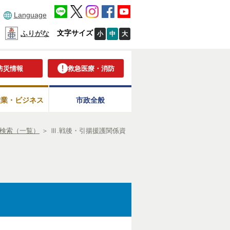
Language
文字サイズ
ふりがな
小
中
大
防災情報
救急医療・消防
産業・ビジネス
市政全般
検索（一覧）
＞
Ⅲ.戦後・引揚援護関係資