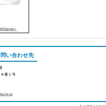
5kbyte）
お問い合わせ先
課
目８番１号
a.lg.jp