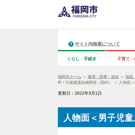
サイト内検索について
くらし・手続き
子育て・
福岡市ホーム
＞
健康・医療・福祉
＞
福祉
料 / 引揚援護組織関係（国内）
＞
人物面＜
更新日：2022年3月1日
人物面＜男子児童