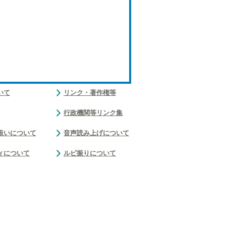
いて
リンク・著作権等
行政機関等リンク集
扱いについて
音声読み上げについて
ィについて
ルビ振りについて