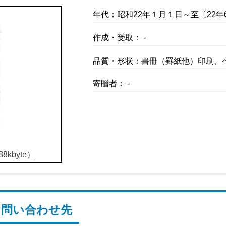
年代：昭和22年１月１日～至〔22年
作成・受取： -
品質・形状：書冊（罫紙他）印刷、
寄贈者： -
8kbyte）
お問い合わせ先