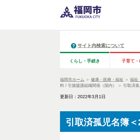
サイト内検索について
くらし・手続き
子育て・
福岡市ホーム
＞
健康・医療・福祉
＞
福祉
料 / 引揚援護組織関係（国内）
＞
引取済孤
更新日：2022年3月1日
引取済孤児名簿＜2