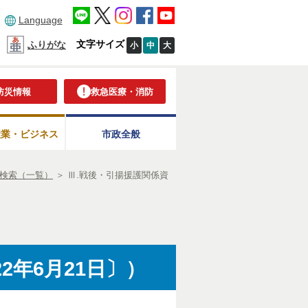
Language
文字サイズ
ふりがな
小
中
大
防災情報
救急医療・消防
産業・ビジネス
市政全般
検索（一覧）
＞
Ⅲ.戦後・引揚援護関係資
2年6月21日〕）