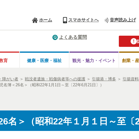
ホーム
スマホサイトへ
音声読み上げ
よくある質問
教育
健康・医療・
福祉
観光・魅力・
イベント
創業・
・障がい者
＞
戦没者遺族・戦傷病者等への援護
＞
引揚港・博多
＞
引揚資料
児名簿＜26名＞（昭和22年1月1日～至〔22年6月21日〕）
6名＞（昭和22年１月１日～至〔2