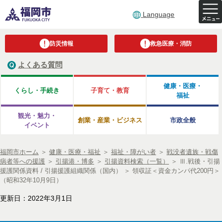
Language
防災情報
救急医療・消防
よくある質問
健康・医療・
くらし・手続き
子育て・教育
福祉
観光・魅力・
創業・産業・ビジネス
市政全般
イベント
福岡市ホーム
＞
健康・医療・福祉
＞
福祉・障がい者
＞
戦没者遺族・戦傷
病者等への援護
＞
引揚港・博多
＞
引揚資料検索（一覧）
＞
Ⅲ.戦後・引揚
援護関係資料 / 引揚援護組織関係（国内）
＞
領収証＜資金カンパ代200円＞
（昭和32年10月9日）
更新日：2022年3月1日