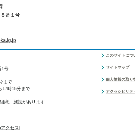
課
目８番１号
a.lg.jp
このサイトにつ
サイトマップ
番1号
個人情報の取り
0分まで
17時15分まで
アクセシビリテ
組織、施設があります
のアクセス
]