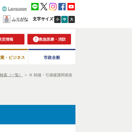
Language
文字サイズ
ふりがな
小
中
大
防災情報
救急医療・消防
産業・ビジネス
市政全般
検索（一覧）
＞
Ⅲ.戦後・引揚援護関係資