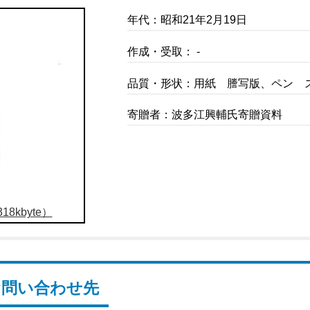
年代：昭和21年2月19日
作成・受取： -
品質・形状：用紙 謄写版、ペン 
寄贈者：波多江興輔氏寄贈資料
8kbyte）
お問い合わせ先