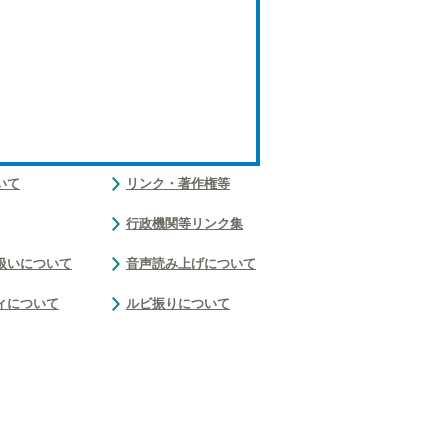
いて
リンク・著作権等
行政機関等リンク集
扱いについて
音声読み上げについて
ィについて
ルビ振りについて