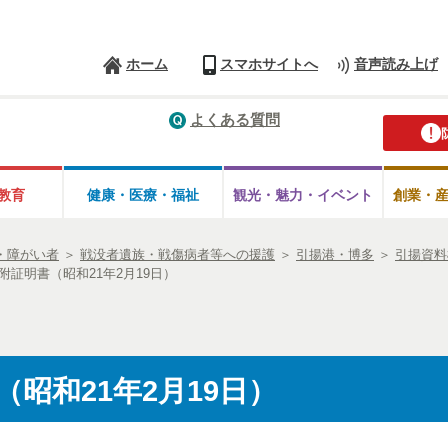
ホーム
スマホサイトへ
音声読み上げ
よくある質問
教育
健康・医療・
福祉
観光・魅力・
イベント
創業・
・障がい者
＞
戦没者遺族・戦傷病者等への援護
＞
引揚港・博多
＞
引揚資料
附証明書（昭和21年2月19日）
昭和21年2月19日）