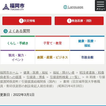
Language
防災情報
救急医療・消防
よくある質問
健康・医療・
くらし・手続き
子育て・教育
福祉
観光・魅力・
創業・産業・ビジネス
市政全般
イベント
福岡市ホーム
＞
健康・医療・福祉
＞
福祉・障がい者
＞
戦没者遺族・戦傷
病者等への援護
＞
引揚港・博多
＞
引揚資料検索（一覧）
＞
Ⅲ.戦後・引揚
援護関係資料 / 引揚援護組織関係（国内）
＞
書簡（旧京城帝国大学教職
員・青邱倶楽部の創設発起人就任依頼）（昭和21年4月18日）
更新日：2022年3月1日