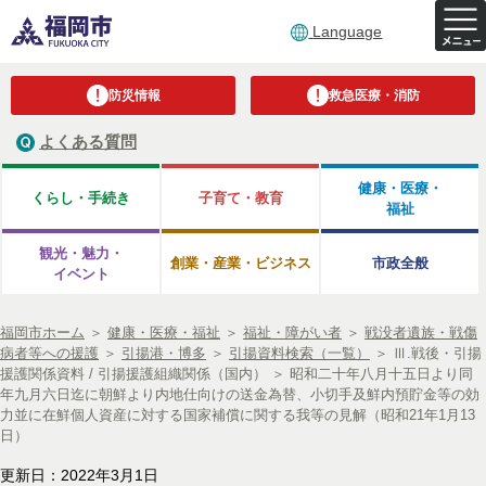
Language
防災情報
救急医療・消防
よくある質問
健康・医療・
くらし・手続き
子育て・教育
福祉
観光・魅力・
創業・産業・ビジネス
市政全般
イベント
福岡市ホーム
＞
健康・医療・福祉
＞
福祉・障がい者
＞
戦没者遺族・戦傷
病者等への援護
＞
引揚港・博多
＞
引揚資料検索（一覧）
＞
Ⅲ.戦後・引揚
援護関係資料 / 引揚援護組織関係（国内）
＞
昭和二十年八月十五日より同
年九月六日迄に朝鮮より内地仕向けの送金為替、小切手及鮮内預貯金等の効
力並に在鮮個人資産に対する国家補償に関する我等の見解（昭和21年1月13
日）
更新日：2022年3月1日