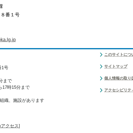
課
目８番１号
a.lg.jp
このサイトにつ
サイトマップ
番1号
個人情報の取り
0分まで
17時15分まで
アクセシビリテ
組織、施設があります
のアクセス
]