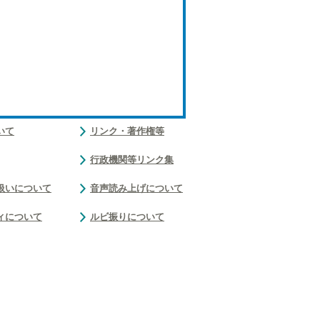
いて
リンク・著作権等
行政機関等リンク集
扱いについて
音声読み上げについて
ィについて
ルビ振りについて