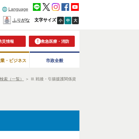
Language
文字サイズ
ふりがな
小
中
大
防災情報
救急医療・消防
産業・ビジネス
市政全般
検索（一覧）
＞
Ⅲ.戦後・引揚援護関係資