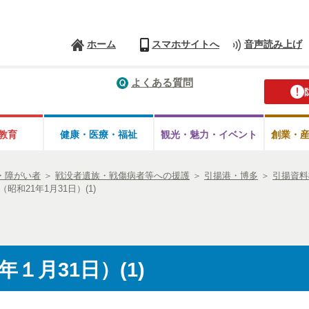
ホーム
スマホサイトへ
音声読み上げ
よくある質問
教育
健康・医療・
福祉
観光・魅力・
イベント
創業・
・障がい者
＞
戦没者遺族・戦傷病者等への援護
＞
引揚港・博多
＞
引揚資料
昭和21年1月31日）(1)
１月31日）(1)