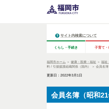
サイト内検索について
くらし・手続き
子育て・
福岡市ホーム
＞
健康・医療・福祉
＞
福祉
料 / 引揚援護組織関係（国内）
＞
会員名簿（
更新日：2022年3月1日
会員名簿（昭和21年