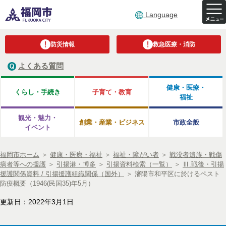
Language
防災情報
救急医療・消防
よくある質問
健康・医療・
くらし・手続き
子育て・教育
福祉
観光・魅力・
創業・産業・ビジネス
市政全般
イベント
福岡市ホーム
＞
健康・医療・福祉
＞
福祉・障がい者
＞
戦没者遺族・戦傷
病者等への援護
＞
引揚港・博多
＞
引揚資料検索（一覧）
＞
Ⅲ.戦後・引揚
援護関係資料 / 引揚援護組織関係（国外）
＞
瀋陽市和平区に於けるペスト
防疫概要（1946(民国35)年5月）
更新日：2022年3月1日