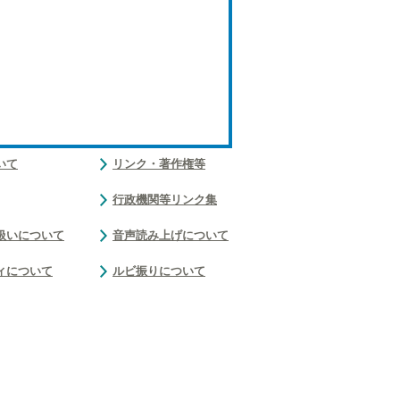
いて
リンク・著作権等
行政機関等リンク集
扱いについて
音声読み上げについて
ィについて
ルビ振りについて