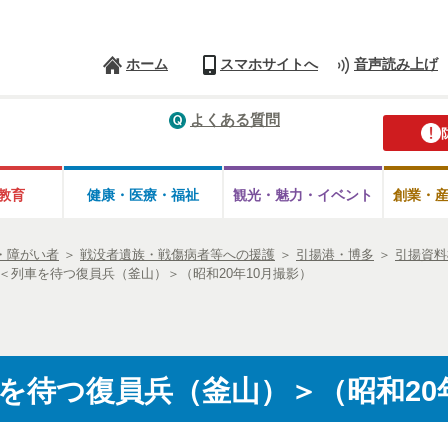
ホーム
スマホサイトへ
音声読み上げ
よくある質問
教育
健康・医療・
福祉
観光・魅力・
イベント
創業・
・障がい者
＞
戦没者遺族・戦傷病者等への援護
＞
引揚港・博多
＞
引揚資料
＜列車を待つ復員兵（釜山）＞（昭和20年10月撮影）
を待つ復員兵（釜山）＞（昭和20