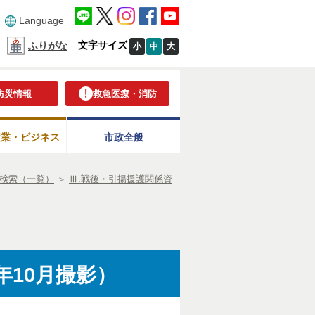
Language
文字サイズ
ふりがな
小
中
大
防災情報
救急医療・消防
産業・ビジネス
市政全般
検索（一覧）
＞
Ⅲ.戦後・引揚援護関係資
年10月撮影）