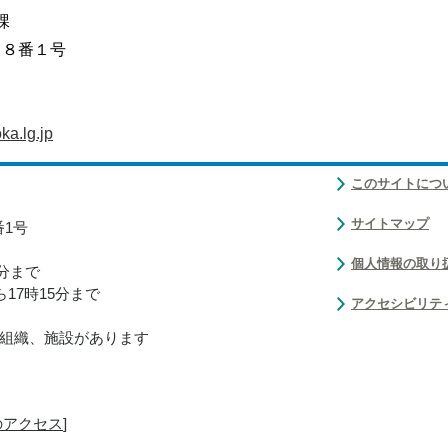
課
目８番１号
a.lg.jp
このサイトにつ
サイトマップ
番1号
個人情報の取り
0分まで
17時15分まで
アクセシビリテ
組織、施設があります
のアクセス
]