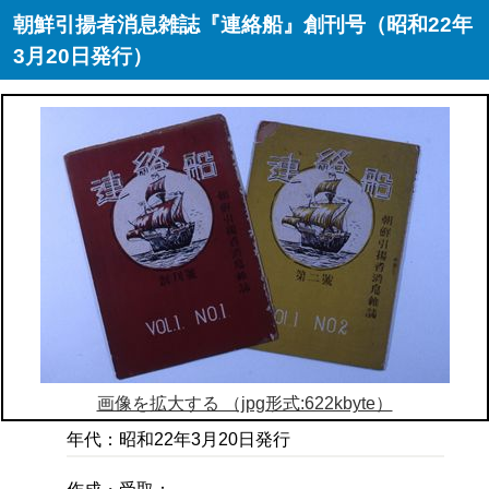
朝鮮引揚者消息雑誌『連絡船』創刊号（昭和22年
3月20日発行）
画像を拡大する （jpg形式:622kbyte）
年代：昭和22年3月20日発行