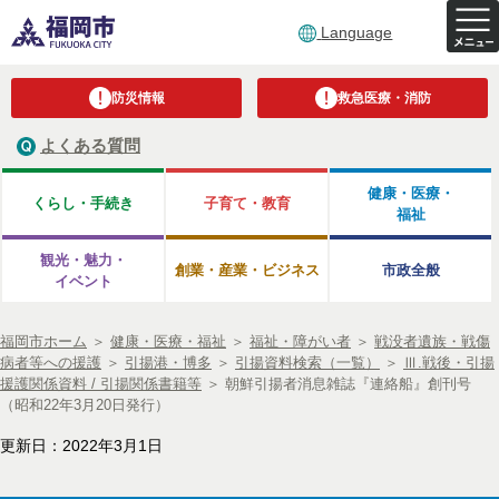
Language
防災情報
救急医療・消防
よくある質問
健康・医療・
くらし・手続き
子育て・教育
福祉
観光・魅力・
創業・産業・ビジネス
市政全般
イベント
福岡市ホーム
＞
健康・医療・福祉
＞
福祉・障がい者
＞
戦没者遺族・戦傷
病者等への援護
＞
引揚港・博多
＞
引揚資料検索（一覧）
＞
Ⅲ.戦後・引揚
援護関係資料 / 引揚関係書籍等
＞
朝鮮引揚者消息雑誌『連絡船』創刊号
（昭和22年3月20日発行）
更新日：2022年3月1日