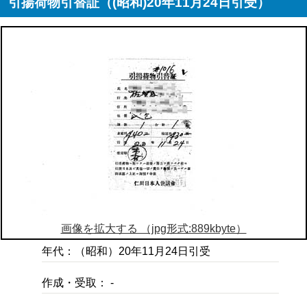
引揚荷物引替証（(昭和)20年11月24日引受）
画像を拡大する （jpg形式:889kbyte）
年代：（昭和）20年11月24日引受
作成・受取： -