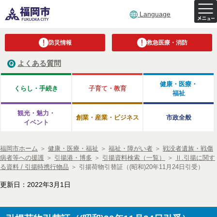
Language
防災情報
救急医療・消防
よくある質問
健康・医療・
くらし・手続き
子育て・教育
福祉
観光・魅力・
創業・産業・ビジネス
市政全般
イベント
福岡市ホーム
＞
健康・医療・福祉
＞
福祉・障がい者
＞
戦没者遺族・戦傷
病者等への援護
＞
引揚港・博多
＞
引揚資料検索（一覧）
＞
Ⅱ.引揚に関す
る資料 / 引揚時携行物品
＞
引揚荷物引替証（(昭和)20年11月24日引受）
更新日：2022年3月1日