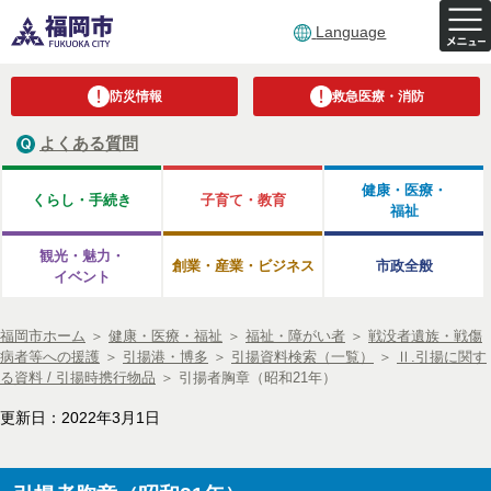
Language
防災情報
救急医療・消防
よくある質問
健康・医療・
くらし・手続き
子育て・教育
福祉
観光・魅力・
創業・産業・ビジネス
市政全般
イベント
福岡市ホーム
＞
健康・医療・福祉
＞
福祉・障がい者
＞
戦没者遺族・戦傷
病者等への援護
＞
引揚港・博多
＞
引揚資料検索（一覧）
＞
Ⅱ.引揚に関す
る資料 / 引揚時携行物品
＞
引揚者胸章（昭和21年）
更新日：2022年3月1日