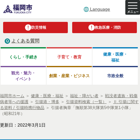
Language
防災情報
救急医療・消防
よくある質問
健康・医療・
くらし・手続き
子育て・教育
福祉
観光・魅力・
創業・産業・ビジネス
市政全般
イベント
福岡市ホーム
＞
健康・医療・福祉
＞
福祉・障がい者
＞
戦没者遺族・戦傷
病者等への援護
＞
引揚港・博多
＞
引揚資料検索（一覧）
＞
Ⅱ.引揚に関す
る資料 / 引揚時携行物品
＞
引揚者胸章「撫順第38大隊第5中隊第1小隊」
（昭和21年）
更新日：2022年3月1日