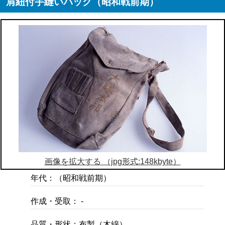
肩紐付手縫いバッグ（昭和戦前期）
画像を拡大する （jpg形式:148kbyte）
年代：（昭和戦前期）
作成・受取： -
品質・形状：布製（木綿）