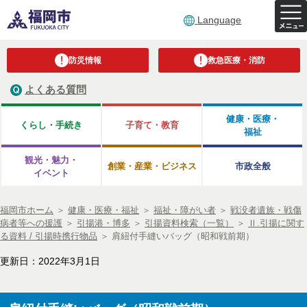
Language
防災情報
救急医療・消防
よくある質問
健康・医療・
くらし・手続き
子育て・教育
福祉
観光・魅力・
創業・産業・ビジネス
市政全般
イベント
福岡市ホーム
＞
健康・医療・福祉
＞
福祉・障がい者
＞
戦没者遺族・戦傷
病者等への援護
＞
引揚港・博多
＞
引揚資料検索（一覧）
＞
Ⅱ.引揚に関す
る資料 / 引揚時携行物品
＞
肩紐付手縫いバッグ（昭和戦前期）
更新日：2022年3月1日