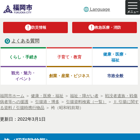
Language
防災情報
救急医療・消防
よくある質問
健康・医療・
くらし・手続き
子育て・教育
福祉
観光・魅力・
創業・産業・ビジネス
市政全般
イベント
福岡市ホーム
＞
健康・医療・福祉
＞
福祉・障がい者
＞
戦没者遺族・戦傷
病者等への援護
＞
引揚港・博多
＞
引揚資料検索（一覧）
＞
Ⅱ.引揚に関す
る資料 / 引揚時携行物品
＞
袴（昭和戦前期）
更新日：2022年3月1日