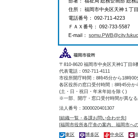
部署： 福祉局 総務企画部 総務
住所： 福岡市中央区天神１丁
電話番号： 092-711-4223
ＦＡＸ番号： 092-733-5587
E-mail：
somu.PWB@city.fukuok
〒810-8620 福岡市中央区天神1丁目8
代表電話：092-711-4111
市役所開庁時間：8時45分から18時0
各区役所の窓口受付時間：8時45分から
(土・日・祝日・年末年始を除く)
※一部、開庁・窓口受付時間が異なる
法人番号：3000020401307
[
組織一覧・各課お問い合わせ先
]
[
福岡市役所各庁舎の案内、福岡市へ
東区
博多区
中央区