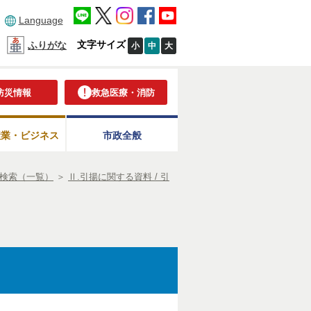
Language
文字サイズ
ふりがな
小
中
大
防災情報
救急医療・消防
産業・ビジネス
市政全般
検索（一覧）
＞
Ⅱ.引揚に関する資料 / 引