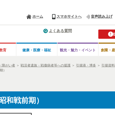
ホーム
スマホサイトへ
音声読み上げ
よくある質問
教育
健康・医療・
福祉
観光・魅力・
イベント
創業・
・障がい者
＞
戦没者遺族・戦傷病者等への援護
＞
引揚港・博多
＞
引揚資料
期）
昭和戦前期）