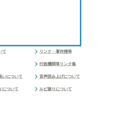
いて
リンク・著作権等
行政機関等リンク集
扱いについて
音声読み上げについて
ィについて
ルビ振りについて