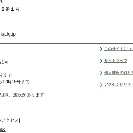
課
目８番１号
a.lg.jp
このサイトにつ
サイトマップ
番1号
個人情報の取り
0分まで
17時15分まで
アクセシビリテ
組織、施設があります
のアクセス
]
南区