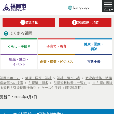
Language
防災情報
救急医療・消防
よくある質問
健康・医療・
くらし・手続き
子育て・教育
福祉
観光・魅力・
創業・産業・ビジネス
市政全般
イベント
福岡市ホーム
＞
健康・医療・福祉
＞
福祉・障がい者
＞
戦没者遺族・戦傷
病者等への援護
＞
引揚港・博多
＞
引揚資料検索（一覧）
＞
Ⅱ.引揚に関す
る資料 / 引揚時携行物品
＞
ケース付手鏡（昭和戦前期）
更新日：2022年3月1日