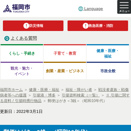
Language
防災情報
救急医療・消防
よくある質問
健康・医療・
くらし・手続き
子育て・教育
福祉
観光・魅力・
創業・産業・ビジネス
市政全般
イベント
福岡市ホーム
＞
健康・医療・福祉
＞
福祉・障がい者
＞
戦没者遺族・戦傷
病者等への援護
＞
引揚港・博多
＞
引揚資料検索（一覧）
＞
Ⅱ.引揚に関す
る資料 / 引揚時携行物品
＞
郵便はがき＜3銭＞（昭和10年代）
更新日：2022年3月1日