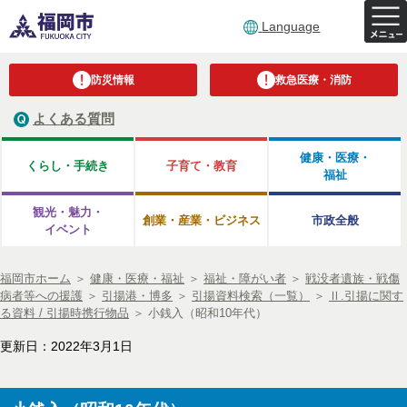
Language
防災情報
救急医療・消防
よくある質問
健康・医療・
くらし・手続き
子育て・教育
福祉
観光・魅力・
創業・産業・ビジネス
市政全般
イベント
福岡市ホーム
＞
健康・医療・福祉
＞
福祉・障がい者
＞
戦没者遺族・戦傷
病者等への援護
＞
引揚港・博多
＞
引揚資料検索（一覧）
＞
Ⅱ.引揚に関す
る資料 / 引揚時携行物品
＞
小銭入（昭和10年代）
更新日：2022年3月1日