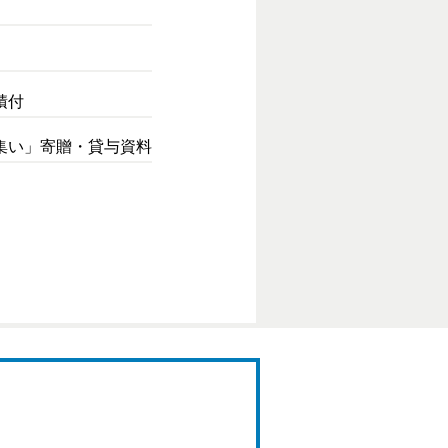
積付
集い」寄贈・貸与資料