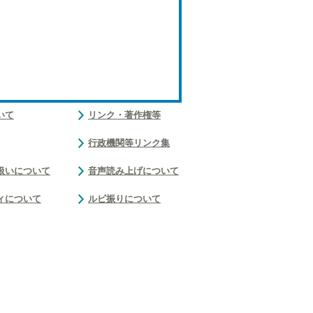
いて
リンク・著作権等
行政機関等リンク集
扱いについて
音声読み上げについて
ィについて
ルビ振りについて