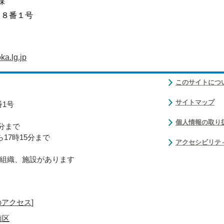
課
目８番１号
a.lg.jp
このサイトにつ
サイトマップ
番1号
個人情報の取り
0分まで
17時15分まで
アクセシビリテ
組織、施設があります
のアクセス
]
南区