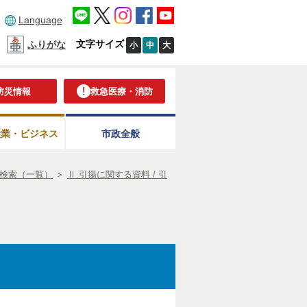
Language
文字サイズ
ふりがな
小
中
大
防災情報
救急医療・消防
産業・ビジネス
市政全般
検索（一覧）
＞
Ⅱ.引揚に関する資料 / 引