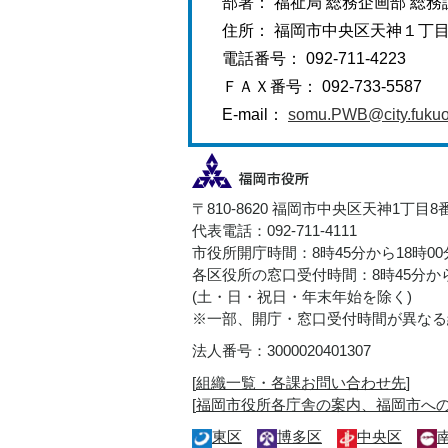
部署： 福祉局 総務企画部 総務
住所： 福岡市中央区天神１丁
電話番号： 092-711-4223
ＦＡＸ番号： 092-733-5587
E-mail：
somu.PWB@city.fukuok
〒810-8620 福岡市中央区天神1丁目8
代表電話：092-711-4111
市役所開庁時間：8時45分から18時0
各区役所の窓口受付時間：8時45分から
(土・日・祝日・年末年始を除く)
※一部、開庁・窓口受付時間が異なる
法人番号：3000020401307
[
組織一覧・各課お問い合わせ先
]
[
福岡市役所各庁舎の案内、福岡市へ
東区
博多区
中央区