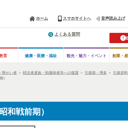
ホーム
スマホサイトへ
音声読み上げ
よくある質問
教育
健康・医療・
福祉
観光・魅力・
イベント
創業・
・障がい者
＞
戦没者遺族・戦傷病者等への援護
＞
引揚港・博多
＞
引揚資料
期）
昭和戦前期）