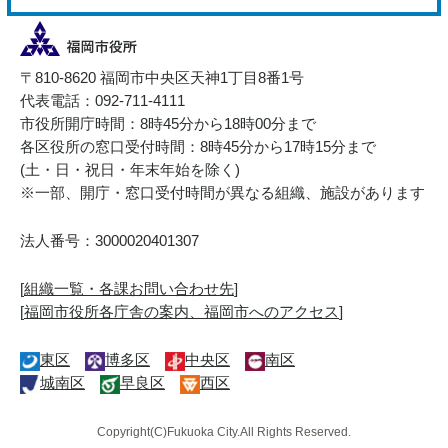
〒810-8620 福岡市中央区天神1丁目8番1号
代表電話：092-711-4111
市役所開庁時間：8時45分から18時00分まで
各区役所の窓口受付時間：8時45分から17時15分まで
(土・日・祝日・年末年始を除く)
※一部、開庁・窓口受付時間が異なる組織、施設があります
法人番号：3000020401307
[
組織一覧・各課お問い合わせ先
]
[
福岡市役所各庁舎の案内、福岡市へのアクセス
]
東区
博多区
中央区
南区
城南区
早良区
西区
Copyright(C)Fukuoka City.All Rights Reserved.