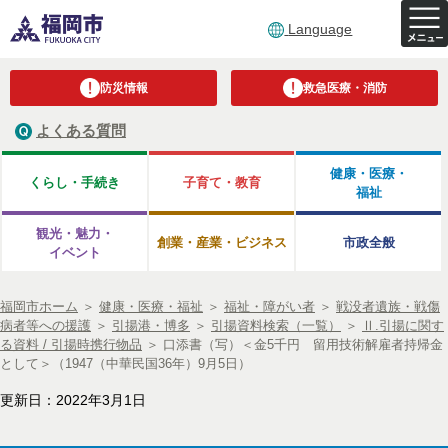
Language
防災情報
救急医療・消防
よくある質問
健康・医療・
くらし・手続き
子育て・教育
福祉
観光・魅力・
創業・産業・ビジネス
市政全般
イベント
福岡市ホーム
＞
健康・医療・福祉
＞
福祉・障がい者
＞
戦没者遺族・戦傷
病者等への援護
＞
引揚港・博多
＞
引揚資料検索（一覧）
＞
Ⅱ.引揚に関す
る資料 / 引揚時携行物品
＞
口添書（写）＜金5千円 留用技術解雇者持帰金
として＞（1947（中華民国36年）9月5日）
更新日：2022年3月1日