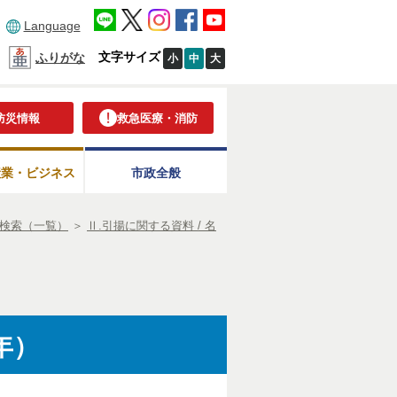
Language
文字サイズ
ふりがな
小
中
大
防災情報
救急医療・消防
産業・ビジネス
市政全般
検索（一覧）
＞
Ⅱ.引揚に関する資料 / 名
年）