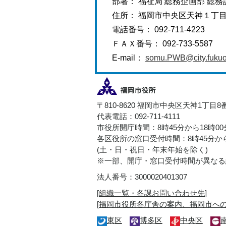
部署： 福祉局 総務企画部 総務
住所： 福岡市中央区天神１丁
電話番号： 092-711-4223
ＦＡＸ番号： 092-733-5587
E-mail：
somu.PWB@city.fukuok
〒810-8620 福岡市中央区天神1丁目8
代表電話：092-711-4111
市役所開庁時間：8時45分から18時0
各区役所の窓口受付時間：8時45分から
(土・日・祝日・年末年始を除く)
※一部、開庁・窓口受付時間が異なる
法人番号：3000020401307
[
組織一覧・各課お問い合わせ先
]
[
福岡市役所各庁舎の案内、福岡市へ
東区
博多区
中央区