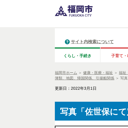
サイト内検索について
くらし・手続き
子育て・
福岡市ホーム
＞
健康・医療・福祉
＞
福祉
簿類、地図、帰国関係、引揚船関係
＞
写真
更新日：2022年3月1日
写真「佐世保にて