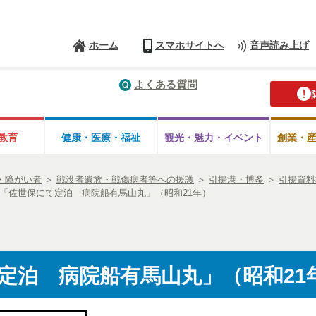
ホーム
スマホサイトへ
音声読み上げ
よくある質問
教育
健康・医療・
福祉
観光・魅力・
イベント
創業・
・障がい者
＞
戦没者遺族・戦傷病者等への援護
＞
引揚港・博多
＞
引揚資料
「佐世保にて定泊 病院船有馬山丸」（昭和21年）
定泊 病院船有馬山丸」（昭和21