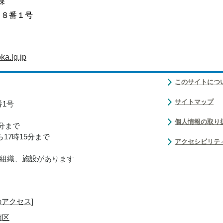
課
目８番１号
a.lg.jp
このサイトにつ
サイトマップ
番1号
個人情報の取り
0分まで
17時15分まで
アクセシビリテ
組織、施設があります
のアクセス
]
南区