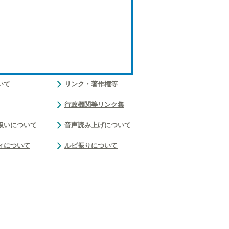
いて
リンク・著作権等
行政機関等リンク集
扱いについて
音声読み上げについて
ィについて
ルビ振りについて