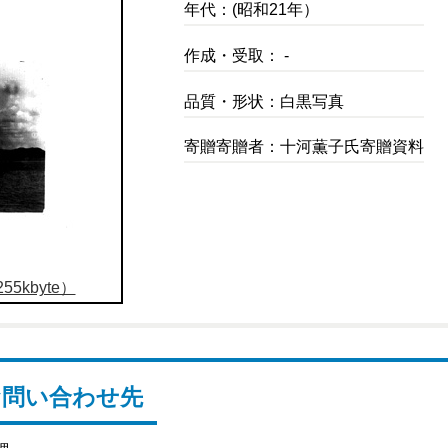
年代：(昭和21年）
作成・受取： -
品質・形状：白黒写真
寄贈寄贈者：十河薫子氏寄贈資料
5kbyte）
お問い合わせ先