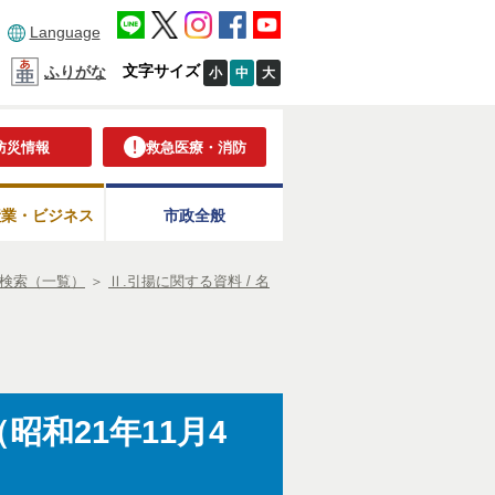
Language
文字サイズ
ふりがな
小
中
大
防災情報
救急医療・消防
産業・ビジネス
市政全般
検索（一覧）
＞
Ⅱ.引揚に関する資料 / 名
昭和21年11月4