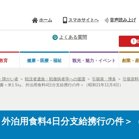
ホーム
スマホサイトへ
音声読み上げ
よくある質問
教育
健康・医療・
福祉
観光・魅力・
イベント
創業・
・障がい者
＞
戦没者遺族・戦傷病者等への援護
＞
引揚港・博多
＞
引揚資料
書＜米1.5㎏、外泊用食料4日分支給携行の件＞（昭和21年11月4日）
、外泊用食料4日分支給携行の件＞（