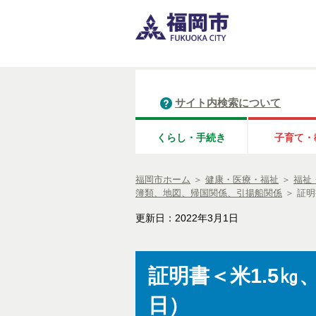
サイト内検索について
くらし・手続き
子育て・
福岡市ホーム
＞
健康・医療・福祉
＞
福祉
簿類、地図、帰国関係、引揚船関係
＞
証明
更新日：2022年3月1日
証明書＜米1.5㎏
日）