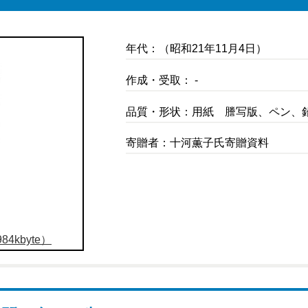
年代：（昭和21年11月4日）
作成・受取： -
品質・形状：用紙 謄写版、ペン、
寄贈者：十河薫子氏寄贈資料
4kbyte）