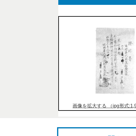
画像を拡大する （jpg形式:1,98