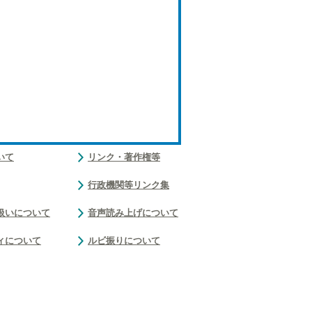
いて
リンク・著作権等
行政機関等リンク集
扱いについて
音声読み上げについて
ィについて
ルビ振りについて