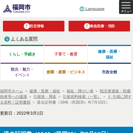
Language
防災情報
救急医療・消防
よくある質問
健康・医療・
くらし・手続き
子育て・教育
福祉
観光・魅力・
創業・産業・ビジネス
市政全般
イベント
福岡市ホーム
＞
健康・医療・福祉
＞
福祉・障がい者
＞
戦没者遺族・戦傷
病者等への援護
＞
引揚港・博多
＞
引揚資料検索（一覧）
＞
Ⅱ.引揚に関す
る資料 / 証明書類
＞
退去証明書（1946（民国35）年7月10日）
更新日：2022年3月1日