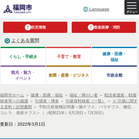
Language
防災情報
救急医療・消防
よくある質問
健康・医療・
くらし・手続き
子育て・教育
福祉
観光・魅力・
創業・産業・ビジネス
市政全般
イベント
福岡市ホーム
＞
健康・医療・福祉
＞
福祉・障がい者
＞
戦没者遺族・戦傷
病者等への援護
＞
引揚港・博多
＞
引揚資料検索（一覧）
＞
Ⅱ.引揚に関す
る資料 / 証明書類
＞
予防注射接種証明書＜腸チフス、パラチフス、種痘、
コレラ、発疹チフス＞（（昭和21年）6月28日～7月26日）
更新日：2022年3月1日