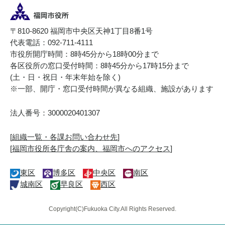
〒810-8620 福岡市中央区天神1丁目8番1号
代表電話：092-711-4111
市役所開庁時間：8時45分から18時00分まで
各区役所の窓口受付時間：8時45分から17時15分まで
(土・日・祝日・年末年始を除く)
※一部、開庁・窓口受付時間が異なる組織、施設があります
法人番号：3000020401307
[
組織一覧・各課お問い合わせ先
]
[
福岡市役所各庁舎の案内、福岡市へのアクセス
]
東区
博多区
中央区
南区
城南区
早良区
西区
Copyright(C)Fukuoka City.All Rights Reserved.