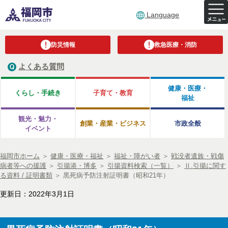
Language
防災情報
救急医療・消防
よくある質問
健康・医療・
くらし・手続き
子育て・教育
福祉
観光・魅力・
創業・産業・ビジネス
市政全般
イベント
福岡市ホーム
＞
健康・医療・福祉
＞
福祉・障がい者
＞
戦没者遺族・戦傷
病者等への援護
＞
引揚港・博多
＞
引揚資料検索（一覧）
＞
Ⅱ.引揚に関す
る資料 / 証明書類
＞
黒死病予防注射証明書（昭和21年）
更新日：2022年3月1日