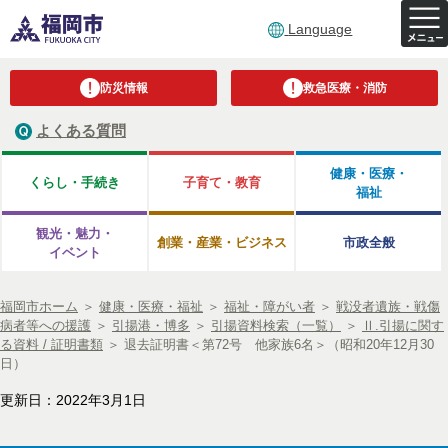
Language
防災情報
救急医療・消防
よくある質問
健康・医療・
くらし・手続き
子育て・教育
福祉
観光・魅力・
創業・産業・ビジネス
市政全般
イベント
福岡市ホーム
＞
健康・医療・福祉
＞
福祉・障がい者
＞
戦没者遺族・戦傷
病者等への援護
＞
引揚港・博多
＞
引揚資料検索（一覧）
＞
Ⅱ.引揚に関す
る資料 / 証明書類
＞
退去証明書＜第72号 他家族6名＞（昭和20年12月30
日）
更新日：2022年3月1日