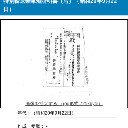
特別輸送乗車船証明書（写）（昭和20年9月22
日）
画像を拡大する （jpg形式:725kbyte）
年代：（昭和20年9月22日）
作成・受取： -