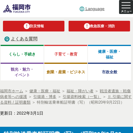
Language
防災情報
救急医療・消防
よくある質問
健康・医療・
くらし・手続き
子育て・教育
福祉
観光・魅力・
創業・産業・ビジネス
市政全般
イベント
福岡市ホーム
＞
健康・医療・福祉
＞
福祉・障がい者
＞
戦没者遺族・戦傷
病者等への援護
＞
引揚港・博多
＞
引揚資料検索（一覧）
＞
Ⅱ.引揚に関す
る資料 / 証明書類
＞
特別輸送乗車船証明書（写）（昭和20年9月22日）
更新日：2022年3月1日