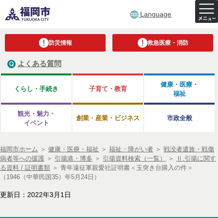
Language
防災情報
救急医療・消防
よくある質問
健康・医療・
くらし・手続き
子育て・教育
福祉
観光・魅力・
創業・産業・ビジネス
市政全般
イベント
福岡市ホーム
＞
健康・医療・福祉
＞
福祉・障がい者
＞
戦没者遺族・戦傷
病者等への援護
＞
引揚港・博多
＞
引揚資料検索（一覧）
＞
Ⅱ.引揚に関す
る資料 / 証明書類
＞
青年遠征軍親愛社証明書＜玉突き台購入の件＞
（1946（中華民国35）年5月24日）
更新日：2022年3月1日