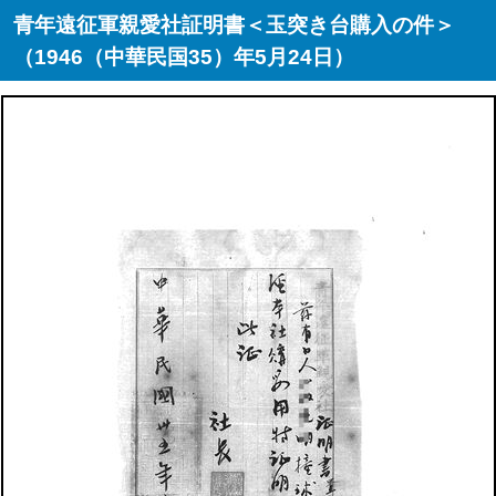
青年遠征軍親愛社証明書＜玉突き台購入の件＞
（1946（中華民国35）年5月24日）