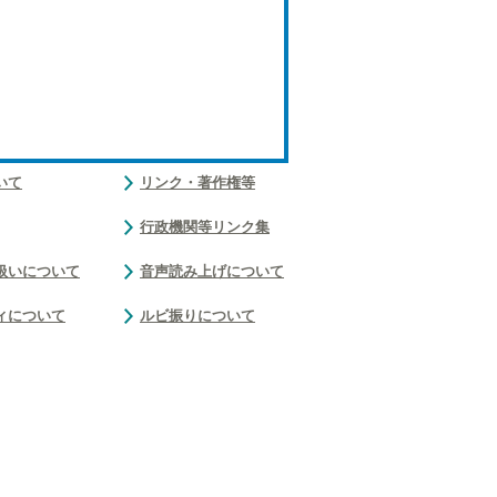
いて
リンク・著作権等
行政機関等リンク集
扱いについて
音声読み上げについて
ィについて
ルビ振りについて