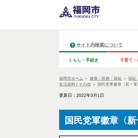
サイト内検索について
くらし・手続き
子育て・
福岡市ホーム
＞
健康・医療・福祉
＞
福祉
生活資料 / その他
＞
国民党軍徽章〈新一軍〉
更新日：2022年3月1日
国民党軍徽章〈新一