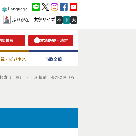
Language
文字サイズ
ふりがな
小
中
大
防災情報
救急医療・消防
産業・ビジネス
市政全般
検索（一覧）
＞
Ⅰ.引揚前・海外における