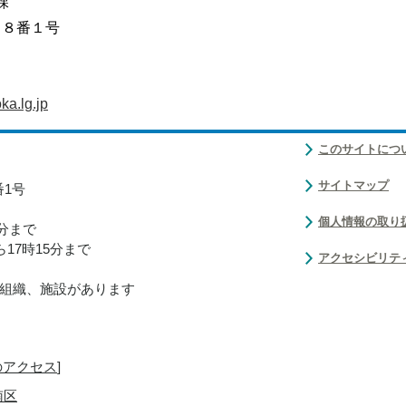
課
目８番１号
a.lg.jp
このサイトにつ
サイトマップ
番1号
個人情報の取り
0分まで
17時15分まで
アクセシビリテ
組織、施設があります
のアクセス
]
南区