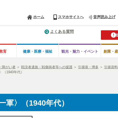
ホーム
スマホサイトへ
音声読み上げ
よくある質問
教育
健康・医療・
福祉
観光・魅力・
イベント
創業・
・障がい者
＞
戦没者遺族・戦傷病者等への援護
＞
引揚港・博多
＞
引揚資料
（1940年代）
軍〉（1940年代）