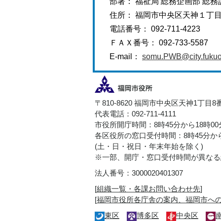
部署： 福祉局 総務企画部 総務
住所： 福岡市中央区天神１丁
電話番号： 092-711-4223
ＦＡＸ番号： 092-733-5587
E-mail：
somu.PWB@city.fukuok
〒810-8620 福岡市中央区天神1丁目8
代表電話：092-711-4111
市役所開庁時間：8時45分から18時0
各区役所の窓口受付時間：8時45分から
(土・日・祝日・年末年始を除く)
※一部、開庁・窓口受付時間が異なる
法人番号：3000020401307
[
組織一覧・各課お問い合わせ先
]
[
福岡市役所各庁舎の案内、福岡市へ
東区
博多区
中央区