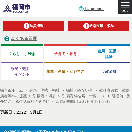
Language
防災情報
救急医療・消防
よくある質問
健康・医療・
くらし・手続き
子育て・教育
福祉
観光・魅力・
創業・産業・ビジネス
市政全般
イベント
福岡市ホーム
＞
健康・医療・福祉
＞
福祉・障がい者
＞
戦没者遺族・戦傷
病者等への援護
＞
引揚港・博多
＞
引揚資料検索（一覧）
＞
Ⅰ.引揚前・海
外における生活資料 / その他
＞
印鑑証明願（昭和16年12月3日）
更新日：2022年3月1日