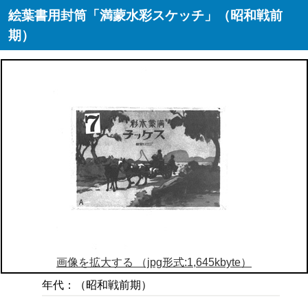
絵葉書用封筒「満蒙水彩スケッチ」（昭和戦前
期）
画像を拡大する （jpg形式:1,645kbyte）
年代：（昭和戦前期）