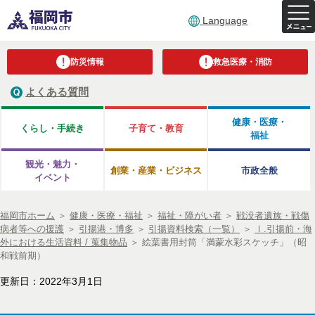
Language
防災情報
救急医療・消防
よくある質問
健康・医療・
くらし・手続き
子育て・教育
福祉
観光・魅力・
創業・産業・ビジネス
市政全般
イベント
福岡市ホーム
＞
健康・医療・福祉
＞
福祉・障がい者
＞
戦没者遺族・戦傷
病者等への援護
＞
引揚港・博多
＞
引揚資料検索（一覧）
＞
Ⅰ.引揚前・海
外における生活資料 / 蒐集物品
＞
絵葉書用封筒「満蒙水彩スケッチ」（昭
和戦前期）
更新日：2022年3月1日