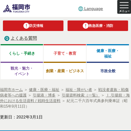
Language
防災情報
救急医療・消防
よくある質問
健康・医療・
くらし・手続き
子育て・教育
福祉
観光・魅力・
創業・産業・ビジネス
市政全般
イベント
福岡市ホーム
＞
健康・医療・福祉
＞
福祉・障がい者
＞
戦没者遺族・戦傷
病者等への援護
＞
引揚港・博多
＞
引揚資料検索（一覧）
＞
Ⅰ.引揚前・海
外における生活資料 / 戦時生活資料
＞
紀元二千六百年式典参列乗車証（昭
和15年9月11日）
更新日：2022年3月1日