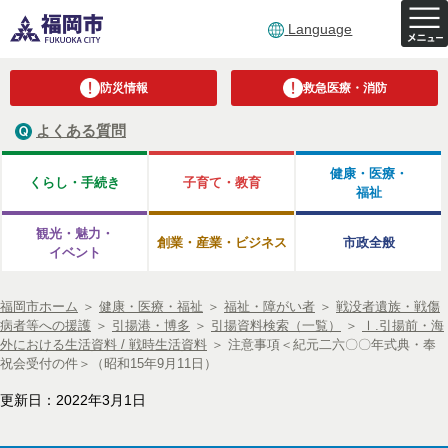
Language
防災情報
救急医療・消防
よくある質問
健康・医療・
くらし・手続き
子育て・教育
福祉
観光・魅力・
創業・産業・ビジネス
市政全般
イベント
福岡市ホーム
＞
健康・医療・福祉
＞
福祉・障がい者
＞
戦没者遺族・戦傷
病者等への援護
＞
引揚港・博多
＞
引揚資料検索（一覧）
＞
Ⅰ.引揚前・海
外における生活資料 / 戦時生活資料
＞
注意事項＜紀元二六〇〇年式典・奉
祝会受付の件＞（昭和15年9月11日）
更新日：2022年3月1日